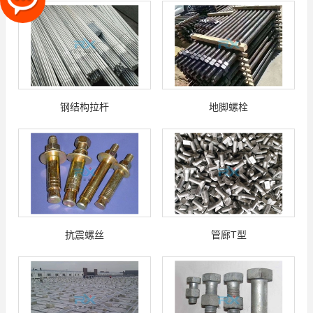
钢结构拉杆
地脚螺栓
抗震螺丝
管廊T型